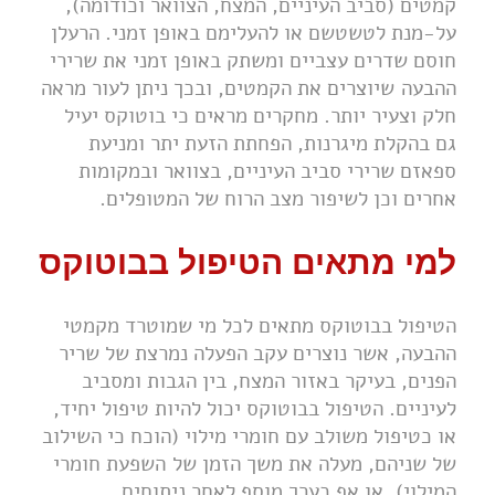
קמטים (סביב העיניים, המצח, הצוואר וכודומה),
על-מנת לטשטשם או להעלימם באופן זמני. הרעלן
חוסם שדרים עצביים ומשתק באופן זמני את שרירי
ההבעה שיוצרים את הקמטים, ובכך ניתן לעור מראה
חלק וצעיר יותר. מחקרים מראים כי בוטוקס יעיל
גם בהקלת מיגרנות, הפחתת הזעת יתר ומניעת
ספאזם שרירי סביב העיניים, בצוואר ובמקומות
אחרים וכן לשיפור מצב הרוח של המטופלים.
למי מתאים הטיפול בבוטוקס
הטיפול בבוטוקס מתאים לכל מי שמוטרד מקמטי
ההבעה, אשר נוצרים עקב הפעלה נמרצת של שריר
הפנים, בעיקר באזור המצח, בין הגבות ומסביב
לעיניים. הטיפול בבוטוקס יכול להיות טיפול יחיד,
או כטיפול משולב עם חומרי מילוי (הוכח כי השילוב
של שניהם, מעלה את משך הזמן של השפעת חומרי
המילוי), או אף כערך מוסף לאחר ניתוחים