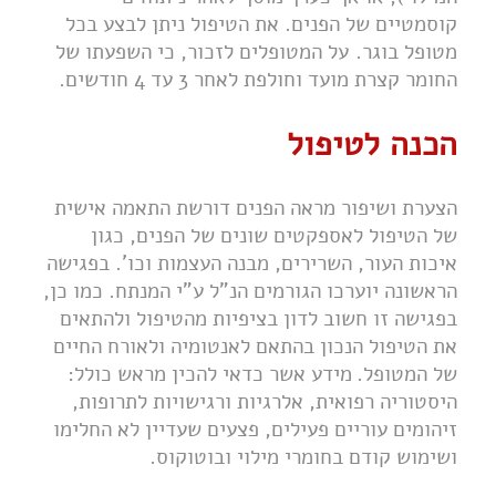
קוסמטיים של הפנים. את הטיפול ניתן לבצע בכל
מטופל בוגר. על המטופלים לזכור, כי השפעתו של
החומר קצרת מועד וחולפת לאחר 3 עד 4 חודשים.
הכנה לטיפול
הצערת ושיפור מראה הפנים דורשת התאמה אישית
של הטיפול לאספקטים שונים של הפנים, כגון
איכות העור, השרירים, מבנה העצמות וכו'. בפגישה
הראשונה יוערכו הגורמים הנ"ל ע"י המנתח. כמו כן,
בפגישה זו חשוב לדון בציפיות מהטיפול ולהתאים
את הטיפול הנכון בהתאם לאנטומיה ולאורח החיים
של המטופל.
מידע אשר כדאי להכין מראש כולל:
היסטוריה רפואית, אלרגיות ורגישויות לתרופות,
זיהומים עוריים פעילים, פצעים שעדיין לא החלימו
ושימוש קודם בחומרי מילוי ובוטוקוס.