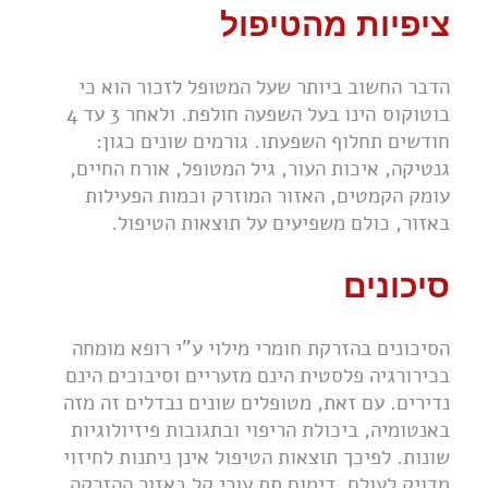
ציפיות מהטיפול
הדבר החשוב ביותר שעל המטופל לזכור הוא כי
בוטוקוס הינו בעל השפעה חולפת. ולאחר 3 עד 4
חודשים תחלוף השפעתו.
גורמים שונים כגון:
גנטיקה, איכות העור, גיל המטופל, אורח החיים,
עומק הקמטים, האזור המוזרק וכמות הפעילות
באזור, כולם משפיעים על תוצאות הטיפול.
סיכונים
הסיכונים בהזרקת חומרי מילוי ע"י רופא מומחה
בכירורגיה פלסטית הינם מזעריים וסיבוכים הינם
נדירים. עם זאת, מטופלים שונים נבדלים זה מזה
באנטומיה, ביכולת הריפוי ובתגובות פיזיולוגיות
שונות. לפיכך תוצאות הטיפול אינן ניתנות לחיזוי
מדויק לעולם.
דימום תת עורי קל באזור ההזרקה