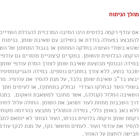
מהלך הניתוח
אם עודף רקמה בלוטית הינו הסיבה המרכזית להגדלת השדיים
להתבצע כפעולה בודדת או בשילוב עם שאיבת שומן. בניתוח טי
שהוא בשולי העטרה בחלקה התחתון או בגבול התחתון של השד
הרקמה הבלוטית והשומן. במקרים קיצוניים מוסרים גם עודפי הע
במידה ובנוסף מבוצעת שאיבת שומן לצורך הסרת עודפי שומן,
שכבר בוצע, ללא צורך בחתכים נוספים.
במידה והגניקומסטיה
בשולי השד (בחלקו הצדדי ובחלק בתחתון), או לעיתים חתך ק
השאיבה החלול (קנולה), אשר מחובר למשאבת וואקום. בתנוע
דרך השכבות מתחת לעור ושואב את השומן. החולה עלול לחוש 
ללא כאב באופן כללי, במידה והתהליך מתבצע בהרדמה מקומי
רקמת שומן ורקמה בלוטית נכרתו, העור הנותר לא יותאם למב
להסיר את עודפי העור.
לעתים מושאר נקז, על מנת לנקז עודפי
חבישה לוחצת על האזור.