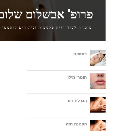
פ
ר
ו
פ
'
א
ב
ש
ל
ו
ם
ש
ל
ו
ם
מומחה לכירורגיה פלסטית וניתוחים קוסמטיים
בוטוקס
חומרי מילוי
הגדלת חזה
הקטנת חזה