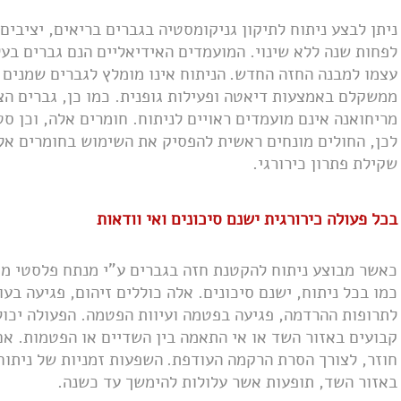
ניתן לבצע ניתוח לתיקון גניקומסטיה בגברים בריאים, יציבים
לפחות שנה ללא שינוי. המועמדים האידיאליים הנם גברים בעל
עצמו למבנה החזה החדש.
הניתוח אינו מומלץ לגברים שמנים 
ממשקלם באמצעות דיאטה ופעילות גופנית. כמו כן, גברים הצ
מריחואנה אינם מועמדים ראויים לניתוח. חומרים אלה, וכן סט
לכן, החולים מונחים ראשית להפסיק את השימוש בחומרים אל
שקילת פתרון כירורגי.
בכל פעולה כירורגית ישנם סיכונים ואי וודאות
כאשר מבוצע ניתוח להקטנת חזה בגברים ע"י מנתח פלסטי מיומ
כמו בכל ניתוח, ישנם סיכונים. אלה כוללים זיהום, פגיעה בעו
לתרופות ההרדמה, פגיעה בפטמה ועיוות הפטמה. הפעולה יכולה
קבועים באזור השד או אי התאמה בין השדיים או הפטמות. א
חוזר, לצורך הסרת הרקמה העודפת.
השפעות זמניות של ניתוח
באזור השד, תופעות אשר עלולות להימשך עד כשנה.