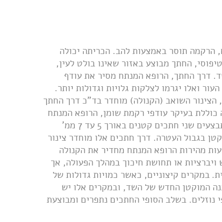
, הרקמה תוסר באמצעות להב. הכריתה יכולה
פוסי, החתך מבוצע באזור שאינו בולט לעין,
. דרך החתך, הרופא המנתח מסיר את עודף
ור ואלו יגרמו לצלקות גלויות וגדולות יותר.
 הצינור השואב (הקנולה) מוחדר בד"כ דרך החתך
 כוללת בעיקר עודפי רקמת שומן, הרופא המנתח
יבצע בד"כ שאיבת שומן בלבד, על מנת להסיר את עודפיו. מתבצעים שני חתכים קטנים באורך 5 עד 7 ממ'
טן בגבול העטרה. דרך חתכים אלו מוחדר צינור
ות מהירות הרופא המנתח מחדיר את הקנולה
ויברציות או תחושת חיכוך במהלך הפעולה, אך
ת.
במקרים קיצוניים, כאשר כמויות גדולות של
נה המוקטן החדש של השד, ובמקרים אלו יש
 נוזלים.
בשלב הסופי החתכים נתפרים ומבוצעת