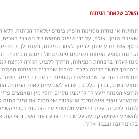
השלב שלאחר הניתוח
תחושת אי נוחות מסוימת תופיע בימים שלאחר הניתוח, ללא ת
שאיבת שומן. אולם, על ידי טיפול מתאים של משככי כאבים, נ
נוסף אשר יסיע אותך לביתך לאחר הניתוח, ויעזור לך ביום-יו
הניתוח תופיע נפיחות ולעיתים סימנים של דימום תת עורי. י
מנת לעזור בהפחתת הנפיחות, תודרך ללבוש חגורה לוחצת למ
חודשים ויותר עד שהתוצאות הסופיות ייראו.
בינתיים, חשוב 
תחוש בטוב, בדרך כלל בין שבוע לשבועיים לאחר הניתוח.
התפ
הרופא המנתח ייעץ לך להימנע מקיום יחסי מין ומאמצים פיזי
לחזור לשגרה.
עליך להימנע מלחשוף את הצלקות לקרני השמש
להשפיע השפעה קבועה על שינויי הצבע בעור השד והצלקת. 
בקרם הגנה ובבגד ארוך.