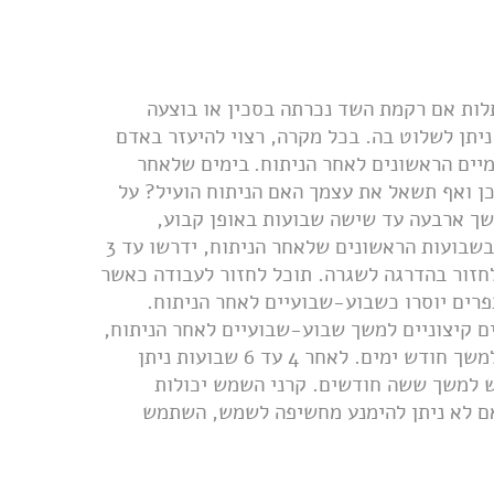
לות אם רקמת השד נכרתה בסכין או בוצעה
יתן לשלוט בה. בכל מקרה, רצוי להיעזר באדם
מיים הראשונים לאחר הניתוח.
בימים שלאחר
תכן ואף תשאל את עצמך האם הניתוח הועיל? על
שך ארבעה עד שישה שבועות באופן קבוע,
ובהמשך למשך הלילה בלבד. למרות שמרבית הנפיחות תיעלם בשבועות הראשונים שלאחר הניתוח, ידרשו עד 3
לחזור בהדרגה לשגרה.
תוכל לחזור לעבודה כאשר
רים יוסרו כשבוע-שבועיים לאחר הניתוח.
ים קיצוניים למשך שבוע-שבועיים לאחר הניתוח,
וממאמץ גופני אינטנסיבי או עבודה שמסכנת את אזור החזה למשך חודש ימים. לאחר 4 עד 6 שבועות ניתן
 למשך ששה חודשים. קרני השמש יכולות
אם לא ניתן להימנע מחשיפה לשמש, השתמש